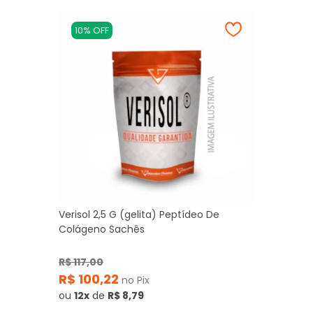
10% OFF
Verisol 2,5 G (gelita) Peptídeo De
Colágeno Sachês
R$ 117,00
R$ 100,22
no Pix
ou
12x
de
R$ 8,79