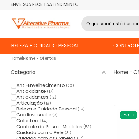
ENVIE SUA RECEITA
ATENDIMENTO
BELEZA E CUIDADO PESSOAL
CONTROLE
Home
|
Home - Ofertas
Categoria
Home - Of
Anti-Envelhecimento
(20)
Antioxidante
(17)
Antioxidantes
(12)
Articulação
(18)
Beleza e Cuidado Pessoal
(18)
Cardiovascular
3% OFF
(3)
Colesterol
(4)
Controle de Peso e Medidas
(53)
Cuidado com a Pele
(31)
Cuidado com os Cabelos
(17)