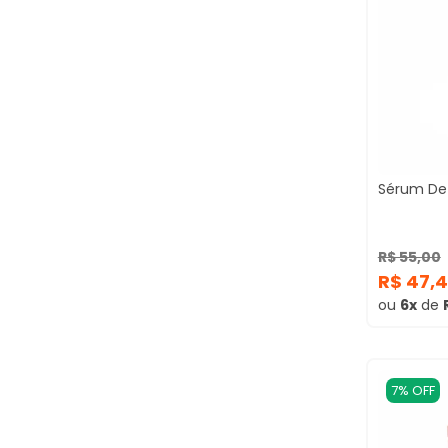
Sérum De 
R$ 55,00
R$ 47,
ou
6x
de
7% OFF