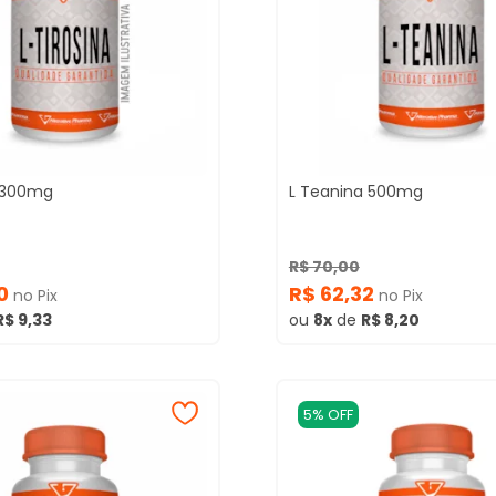
a 300mg
L Teanina 500mg
R$ 70,00
60
R$ 62,32
no Pix
no Pix
R$ 9,33
ou
8x
de
R$ 8,20
5% OFF