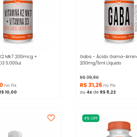
 K2 Mk7 200mcg +
Gaba - Ácido Gama-Amino
D3 5.000ui
200mg/5ml Líquido
R$ 39,90
50
R$ 31,26
no Pix
no Pix
R$ 10,00
ou
4x
de
R$ 8,22
4% OFF