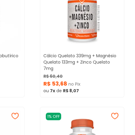
butírico
Cálcio Quelato 339mg + Magnésio
Quelato 133mg + Zinco Quelato
7mg
R$ 60,40
R$ 53,68
no Pix
ou
7x
de
R$ 8,07
1% OFF