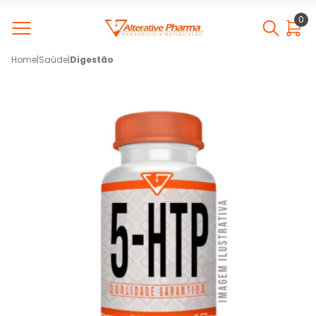
0
Home
|
Saúde
|
Digestão