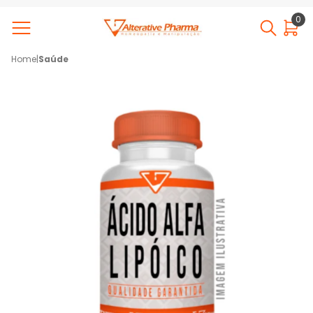
0
Home
|
Saúde