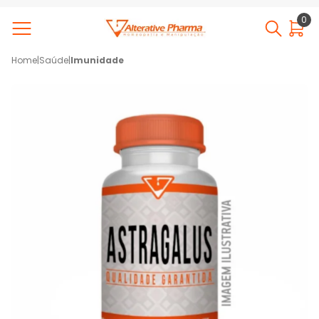
0
Home
|
Saúde
|
Imunidade