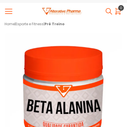
0
Home
|
Esporte e Fitness
|
Pré Treino