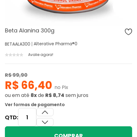
Beta Alanina 300g
Alterative Pharma®
0
BETAALA300
Avalie agora!
R$ 99,90
R$ 66,40
no Pix
ou
em até
8x
de
R$ 8,74
sem juros
Ver formas de pagamento
QTD:
COMPRAR