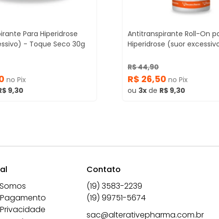
irante Para Hiperidrose
Antitranspirante Roll-On p
essivo) - Toque Seco 30g
Hiperidrose (suor excessiv
R$ 44,90
50
R$ 26,50
no Pix
no Pix
R$ 9,30
ou
3x
de
R$ 9,30
al
Contato
 Somos
(19) 3583-2239
 Pagamento
(19) 99751-5674
 Privacidade
sac@alterativepharma.com.br