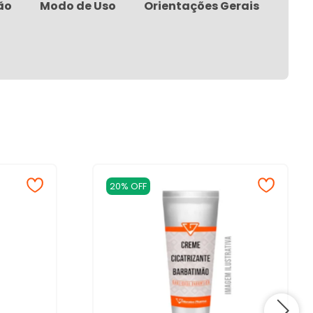
ão
Modo de Uso
Orientações Gerais
20% OFF