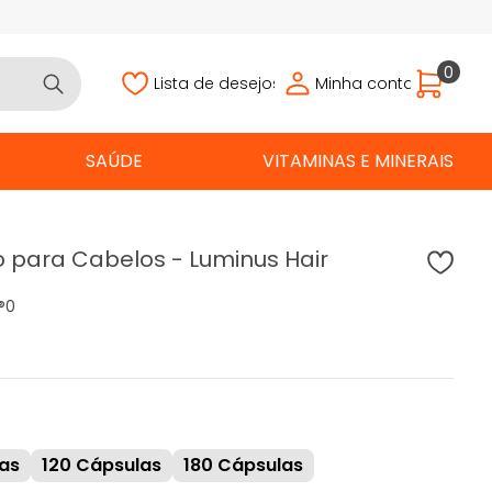
0
Lista de desejos
Minha conta
SAÚDE
VITAMINAS E MINERAIS
 para Cabelos - Luminus Hair
®
0
as
120 Cápsulas
180 Cápsulas