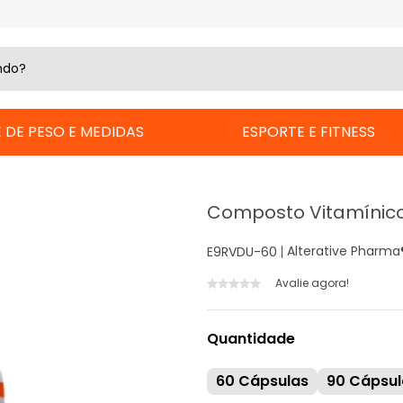
 DE PESO E MEDIDAS
ESPORTE E FITNESS
Composto Vitamínico
Alterative Pharma
E9RVDU-60
Avalie agora!
Quantidade
60 Cápsulas
90 Cápsul