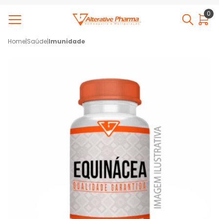
0
Home
|
Saúde
|
Imunidade