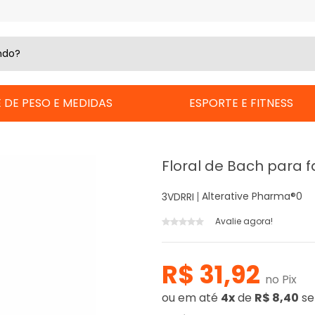
 DE PESO E MEDIDAS
ESPORTE E FITNESS
Floral de Bach para 
Alterative Pharma®
0
3VDRRI
Avalie agora!
R$ 31,92
no Pix
ou
em até
4x
de
R$ 8,40
se