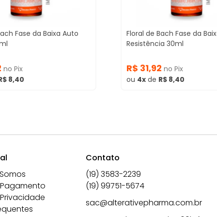
 Bach Fase da Baixa Auto
Floral de Bach Fase da Bai
0ml
Resistência 30ml
2
R$ 31,92
no Pix
no Pix
R$ 8,40
ou
4x
de
R$ 8,40
al
Contato
 Somos
(19) 3583-2239
 Pagamento
(19) 99751-5674
 Privacidade
sac@alterativepharma.com.br
equentes