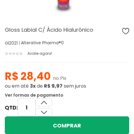
Gloss Labial C/ Ácido Hialurônico
Alterative Pharma®
0
Gl2021
Avalie agora!
R$ 28,40
no Pix
ou
em até
3x
de
R$ 9,97
sem juros
Ver formas de pagamento
QTD:
COMPRAR