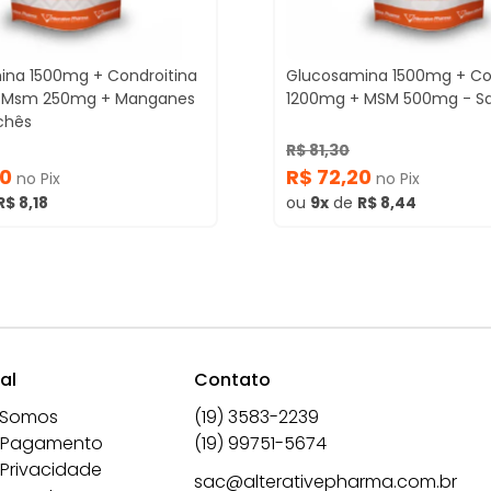
ina 1500mg + Condroitina
Glucosamina 1500mg + Co
 Msm 250mg + Manganes
1200mg + MSM 500mg - S
chês
R$ 81,30
50
R$ 72,20
no Pix
no Pix
R$ 8,18
ou
9x
de
R$ 8,44
al
Contato
 Somos
(19) 3583-2239
 Pagamento
(19) 99751-5674
 Privacidade
sac@alterativepharma.com.br