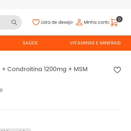
0
Lista de desejos
Minha conta
SAÚDE
VITAMINAS E MINERAIS
 + Condroitina 1200mg + MSM
®
0