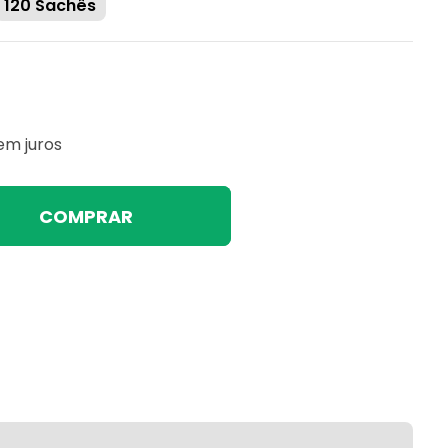
120 Sachês
em juros
COMPRAR