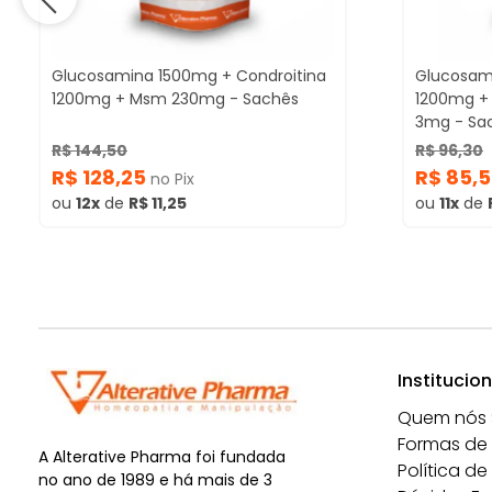
Glucosamina 1500mg + Condroitina
Glucosam
1200mg + Msm 230mg - Sachês
1200mg +
3mg - Sa
R$ 144,50
R$ 96,30
R$ 128,25
R$ 85,
no Pix
ou
12x
de
R$ 11,25
ou
11x
de
Institucion
Quem nós
Formas de
A Alterative Pharma foi fundada
Política de
no ano de 1989 e há mais de 3