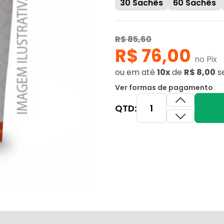
30 Sachês
60 Sachês
R$ 85,60
R$ 76,00
no Pix
ou
em até
10x
de
R$ 8,00
s
Ver formas de pagamento
QTD: