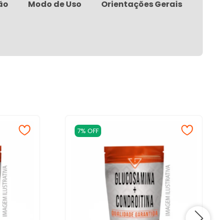
ão
Modo de Uso
Orientações Gerais
7% OFF