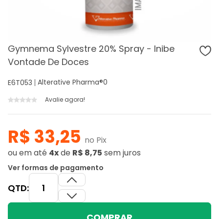
Gymnema Sylvestre 20% Spray - Inibe
Vontade De Doces
Alterative Pharma®
0
E6T053
Avalie agora!
R$ 33,25
no Pix
ou
em até
4x
de
R$ 8,75
sem juros
Ver formas de pagamento
QTD:
COMPRAR