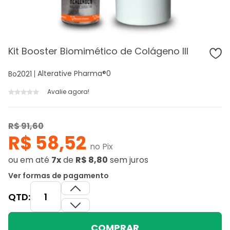
Kit Booster Biomimético de Colágeno III
Alterative Pharma®
0
Bo2021
Avalie agora!
R$ 91,60
R$ 58,52
no Pix
ou
em até
7x
de
R$ 8,80
sem juros
Ver formas de pagamento
QTD:
COMPRAR