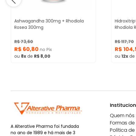
Ashwagandha 300mg + Rhodiola
Hidroxitr
Rosea 300mg
Rhodiola
R$ 73,60
R$ 117,70
R$ 60,80
R$ 104
no Pix
ou
8x
de
R$ 8,00
ou
12x
de
Institucion
Quem nós
Formas de
A Alterative Pharma foi fundada
Política de
no ano de 1989 e há mais de 3