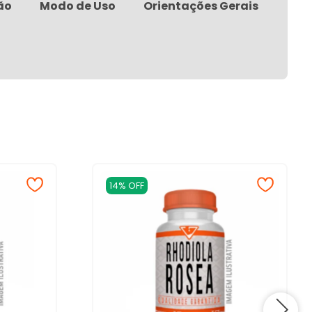
ão
Modo de Uso
Orientações Gerais
14% OFF