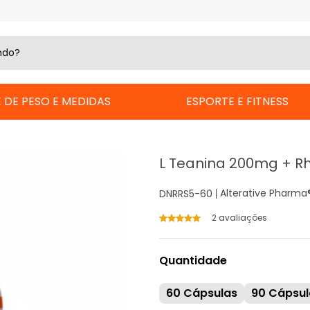
 DE PESO E MEDIDAS
ESPORTE E FITNESS
L Teanina 200mg + R
Alterative Pharma
DNRRS5-60
2 avaliações
Quantidade
60 Cápsulas
90 Cápsul