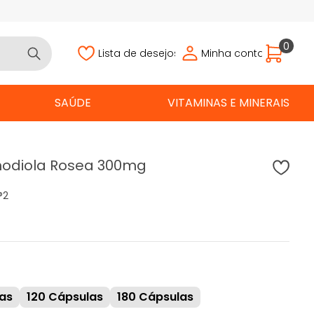
0
Lista de desejos
Minha conta
SAÚDE
VITAMINAS E MINERAIS
hodiola Rosea 300mg
®
2
as
120 Cápsulas
180 Cápsulas