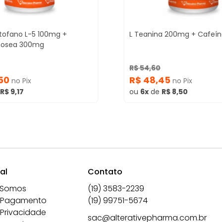
iptofano L-5 100mg +
L Teanina 200mg + Cafeí
 Rosea 300mg
R$ 54,60
,50
R$ 48,45
no Pix
no Pix
R$ 9,17
ou
6x
de
R$ 8,50
al
Contato
 Somos
(19) 3583-2239
 Pagamento
(19) 99751-5674
 Privacidade
sac@alterativepharma.com.br