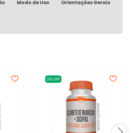
ão
Modo de Uso
Orientações Gerais
2% OFF