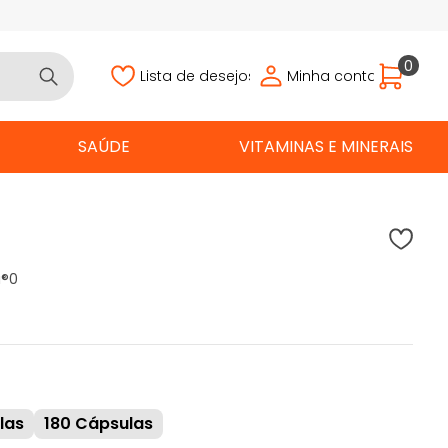
0
Lista de desejos
Minha conta
SAÚDE
VITAMINAS E MINERAIS
a®
0
las
180 Cápsulas