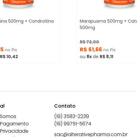
ina 500mg + Condroitina
Marapuama 500mg + Cat
500mg
R$ 72,00
75
R$ 61,66
no Pix
no Pix
R$ 10,42
ou
8x
de
R$ 8,11
al
Contato
 Somos
(19) 3583-2239
 Pagamento
(19) 99751-5674
 Privacidade
sac@alterativepharma.com.br