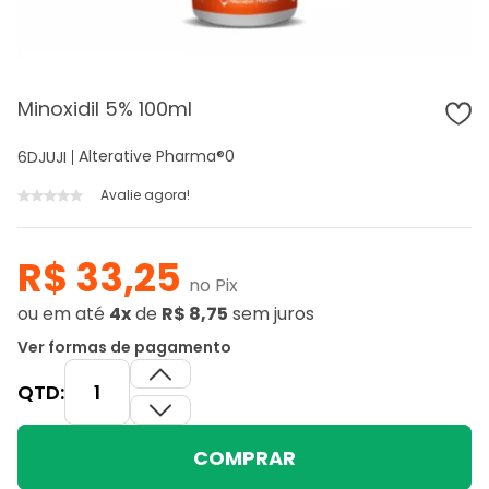
Minoxidil 5% 100ml
Alterative Pharma®
0
6DJUJI
Avalie agora!
R$ 33,25
no Pix
ou
em até
4x
de
R$ 8,75
sem juros
Ver formas de pagamento
QTD:
COMPRAR