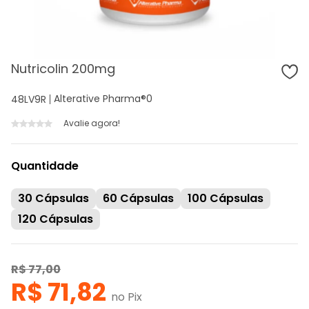
Nutricolin 200mg
Alterative Pharma®
0
48LV9R
Avalie agora!
Quantidade
30 Cápsulas
60 Cápsulas
100 Cápsulas
120 Cápsulas
R$ 77,00
R$ 71,82
no Pix