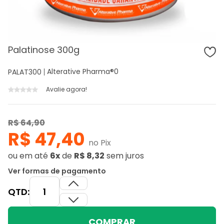
Palatinose 300g
Alterative Pharma®
0
PALAT300
Avalie agora!
R$ 64,90
R$ 47,40
no Pix
ou
em até
6x
de
R$ 8,32
sem juros
Ver formas de pagamento
QTD:
COMPRAR