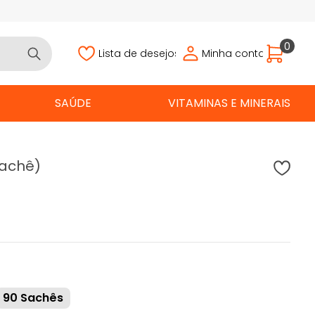
0
Lista de desejos
Minha conta
SAÚDE
VITAMINAS E MINERAIS
sachê)
90 Sachês