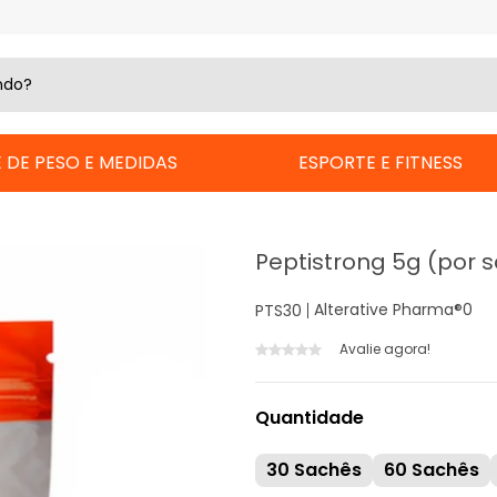
 DE PESO E MEDIDAS
ESPORTE E FITNESS
Peptistrong 5g (por 
Alterative Pharma®
0
PTS30
Avalie agora!
Quantidade
30 Sachês
60 Sachês