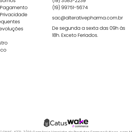
 Somos
(19) 3583-2239
 Pagamento
(19) 99751-5674
 Privacidade
sac@alterativepharma.com.br
equentes
De segunda a sexta das 09h às
Devoluções
18h. Exceto Feriados.
tro
sco