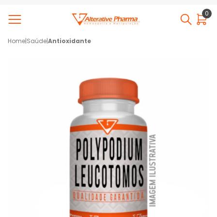
0
Home
|
Saúde
|
Antioxidante