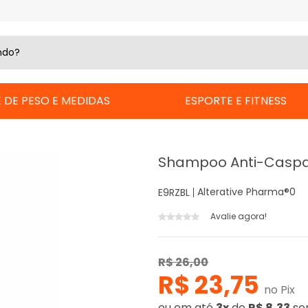
 DE PESO E MEDIDAS
ESPORTE E FITNESS
Shampoo Anti-Caspa
Alterative Pharma®
0
E9RZBL
Avalie agora!
R$ 26,00
R$ 23,75
no Pix
ou
em até
3x
de
R$ 8,33
se