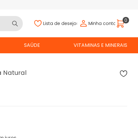
0
Lista de desejos
Minha conta
SAÚDE
VITAMINAS E MINERAIS
 Natural
m juros