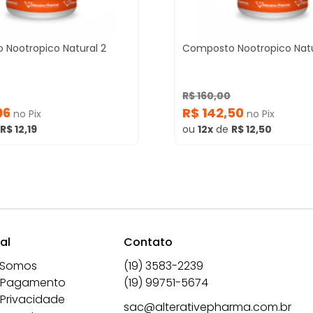
Nootropico Natural 2
Composto Nootropico Natu
R$ 160,00
96
R$ 142,50
no Pix
no Pix
R$ 12,19
ou
12x
de
R$ 12,50
al
Contato
 Somos
(19) 3583-2239
 Pagamento
(19) 99751-5674
 Privacidade
sac@alterativepharma.com.br