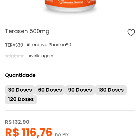
Terasen 500mg
Alterative Pharma®
0
TERAS30
Avalie agora!
Quantidade
30 Doses
60 Doses
90 Doses
180 Doses
120 Doses
R$ 132,90
R$ 116,76
no Pix