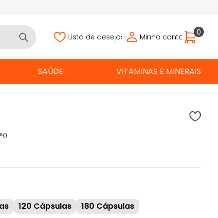
0
Lista de desejos
Minha conta
SAÚDE
VITAMINAS E MINERAIS
®
0
as
120 Cápsulas
180 Cápsulas