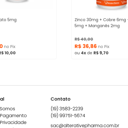
lato 5mg
Zinco 30mg + Cobre 6mg 
5mg + Manganês 2mg
R$ 40,00
50
R$ 36,86
no Pix
no Pix
R$ 10,00
ou
4x
de
R$ 9,70
al
Contato
 Somos
(19) 3583-2239
 Pagamento
(19) 99751-5674
 Privacidade
sac@alterativepharma.com.br