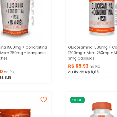
ina 1500mg + Condroitina
Glucosamina 1500mg + Co
 Msm 250mg + Manganes
1200mg + Msm 250mg + 
chês
3mg Cápsulas
R$ 65,93
no Pix
50
no Pix
ou
8x
de
R$ 8,68
R$ 8,18
6% OFF