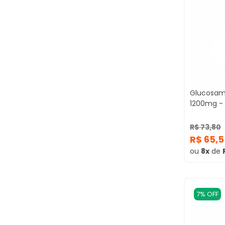
Glucosam
1200mg -
R$ 73,80
R$ 65,
ou
8x
de
7% OFF