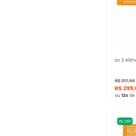
Uc 2 40m
R$ 317,50
R$ 299
ou
12x
de
1% OFF