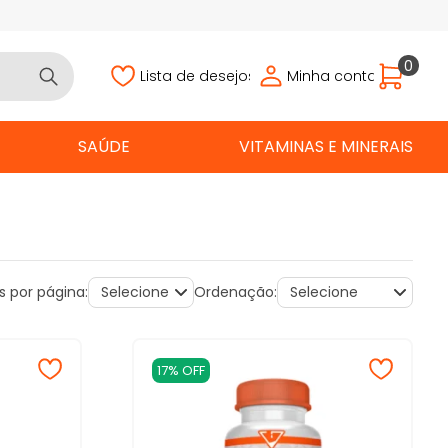
0
Lista de desejos
Minha conta
SAÚDE
VITAMINAS E MINERAIS
s por página:
Ordenação:
17% OFF