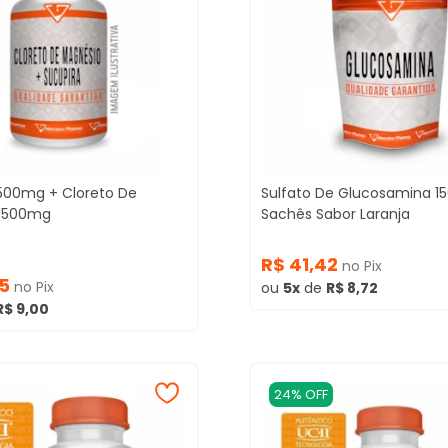
500mg + Cloreto De
Sulfato De Glucosamina 
 500mg
Sachês Sabor Laranja
R$ 41,42
no Pix
85
no Pix
ou
5x
de
R$ 8,72
R$ 9,00
24% OFF