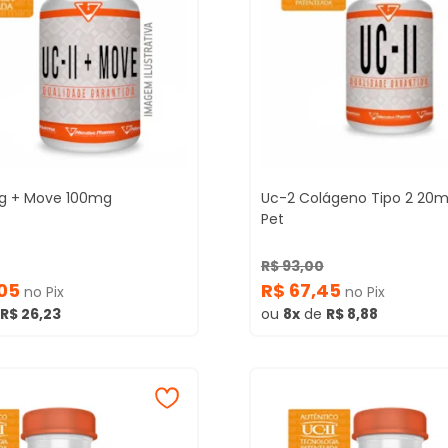
g + Move 100mg
Uc-2 Colágeno Tipo 2 20mg
Pet
R$ 93,00
,05
R$ 67,45
no Pix
no Pix
R$ 26,23
ou
8x
de
R$ 8,88