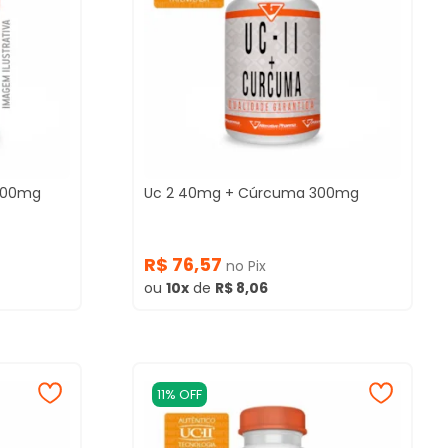
1500mg
Uc 2 40mg + Cúrcuma 300mg
R$ 76,57
no Pix
ou
10x
de
R$ 8,06
11% OFF