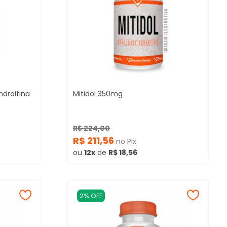
droitina
Mitidol 350mg
R$ 224,00
R$ 211,56
no Pix
ou
12x
de
R$ 18,56
2% OFF