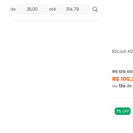
de
até
B2cool 4
R$ 120,00
R$ 100,
ou
12x
de
7% OFF