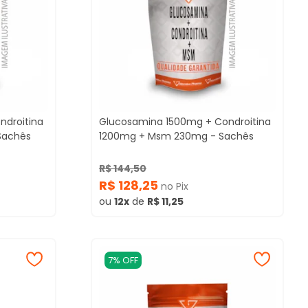
ndroitina
Glucosamina 1500mg + Condroitina
Sachês
1200mg + Msm 230mg - Sachês
R$ 144,50
R$ 128,25
no Pix
ou
12x
de
R$ 11,25
7% OFF