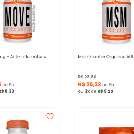
g - Anti-inflamatório
Msm Enxofre Orgânico 5
R$ 28,60
5
R$ 26,22
no Pix
no Pix
R$ 8,33
ou
3x
de
R$ 9,20