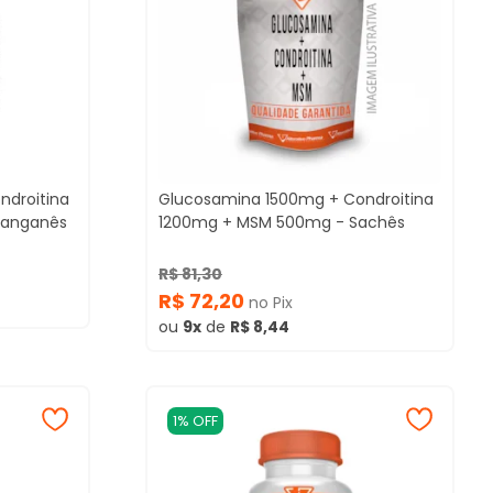
ndroitina
Glucosamina 1500mg + Condroitina
Manganês
1200mg + MSM 500mg - Sachês
R$ 81,30
R$ 72,20
no Pix
ou
9x
de
R$ 8,44
1% OFF