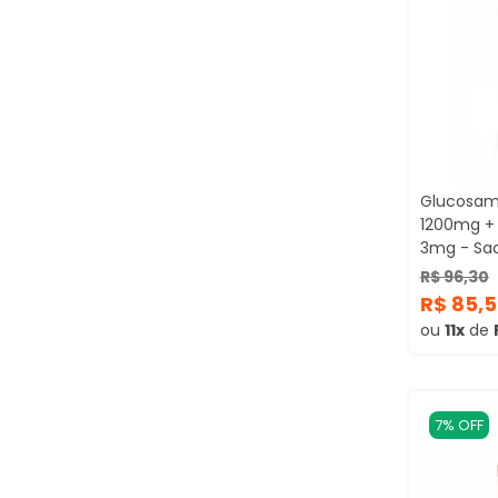
Glucosam
1200mg +
3mg - Sa
R$ 96,30
R$ 85,
ou
11x
de
7% OFF