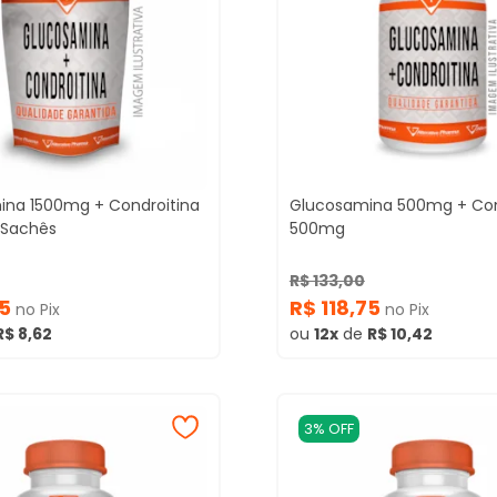
ina 1500mg + Condroitina
Glucosamina 500mg + Con
 Sachês
500mg
R$ 133,00
55
R$ 118,75
no Pix
no Pix
R$ 8,62
ou
12x
de
R$ 10,42
3% OFF