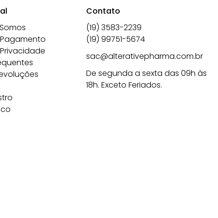
al
Contato
 Somos
(19) 3583-2239
 Pagamento
(19) 99751-5674
 Privacidade
sac@alterativepharma.com.br
equentes
De segunda a sexta das 09h às
Devoluções
18h. Exceto Feriados.
tro
sco