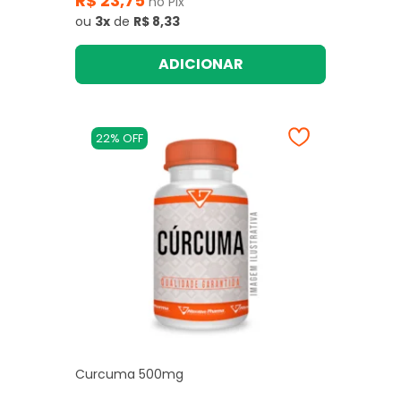
R$ 23,75
no Pix
ou
3x
de
R$ 8,33
ADICIONAR
22% OFF
Curcuma 500mg